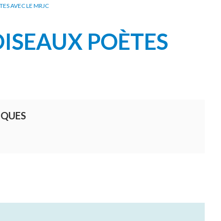
TES AVEC LE MRJC
OISEAUX POÈTES
IQUES