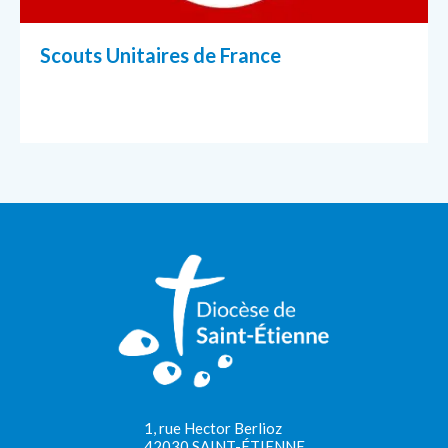
Scouts Unitaires de France
1, rue Hector Berlioz
42030 SAINT-ÉTIENNE