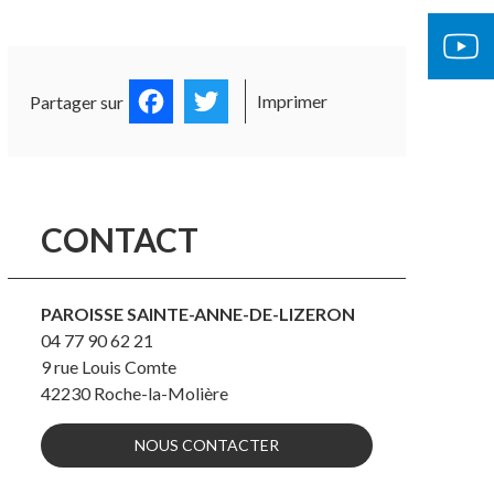
OCUMENTS OFFICIELS
ÉGLISE 
Facebook
Twitter
Imprimer
Partager sur
CONTACT
PAROISSE SAINTE-ANNE-DE-LIZERON
04 77 90 62 21
9 rue Louis Comte
42230
Roche-la-Molière
NOUS CONTACTER