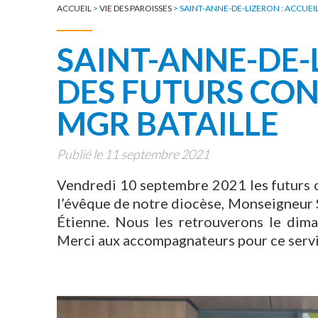
TOUTE L'ACTUALITÉ
ACCUEIL
>
VIE DES PAROISSES
>
SAINT-ANNE-DE-LIZERON : ACCUEI
SAINT-ANNE-DE-L
DES FUTURS CO
MGR BATAILLE
Publié le 11 septembre 2021
Vendredi 10 septembre 2021 les futurs c
l’évêque de notre diocèse, Monseigneur Sy
Étienne. Nous les retrouverons le dima
Merci aux accompagnateurs pour ce servic