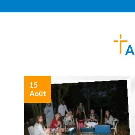
A
15
Août