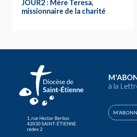
JOUR2 : Mère Teresa,
missionnaire de la charité
M'ABO
à la Lett
M'ABONN
1, rue Hector Berlioz
42030 SAINT-ÉTIENNE
cedex 2