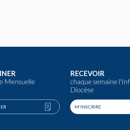
NNER
RECEVOIR
re Mensuelle
chaque semaine l'In
Diocèse
ER
M'INSCRIRE