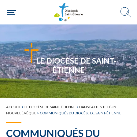
Une paroisse
Une personne
LE DIOCÈSE DE SAINT-
ÉTIENNE
Un mouvement
ACCUEIL
>
LE DIOCÈSE DE SAINT-ÉTIENNE
>
DANS L’ATTENTE D’UN
NOUVEL ÉVÊQUE
>
COMMUNIQUÉS DU DIOCÈSE DE SAINT-ÉTIENNE
Choisir ma paroisse par commune
COMMUNIQUÉS DU
Une commune