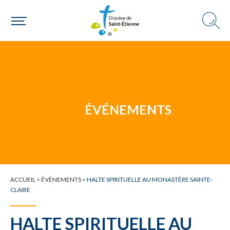
Une personne
ÉVÉNEMENTS
Un mouvement
Choisir ma paroisse par commune
ACCUEIL
>
ÉVÈNEMENTS
>
HALTE SPIRITUELLE AU MONASTÈRE SAINTE-
CLAIRE
Une commune
HALTE SPIRITUELLE AU