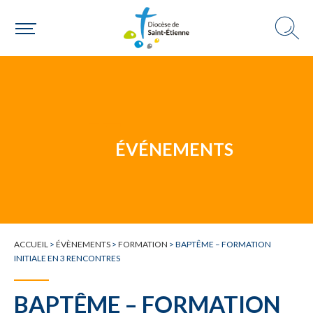
Une personne
Un mouvement
ÉVÉNEMENTS
Choisir ma paroisse par commune
Une commune
ACCUEIL
>
ÉVÈNEMENTS
>
FORMATION
>
BAPTÊME – FORMATION
INITIALE EN 3 RENCONTRES
BAPTÊME – FORMATION