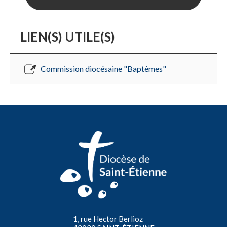
LIEN(S) UTILE(S)
Commission diocésaine "Baptêmes"
1, rue Hector Berlioz