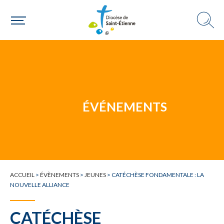
Une personne
Un mouvement
ÉVÉNEMENTS
Choisir ma paroisse par commune
Une commune
ACCUEIL
>
ÉVÈNEMENTS
>
JEUNES
>
CATÉCHÈSE FONDAMENTALE : LA
NOUVELLE ALLIANCE
CATÉCHÈSE