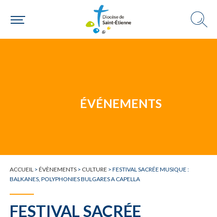
Un mouvement
Choisir ma paroisse par commune
Une commune
ÉVÉNEMENTS
ACCUEIL
>
ÉVÈNEMENTS
>
CULTURE
>
FESTIVAL SACRÉE MUSIQUE :
BALKANES, POLYPHONIES BULGARES A CAPELLA
FESTIVAL SACRÉE