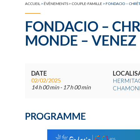
ACCUEIL
>
ÉVÈNEMENTS
>
COUPLE-FAMILLE
>
FONDACIO – CHRÉT
FONDACIO – CHR
MONDE – VENEZ 
DATE
LOCALIS
02/02/2025
HERMITAG
14 h 00 min - 17 h 00 min
CHAMON
PROGRAMME