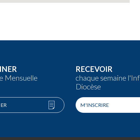
NNER
RECEVOIR
re Mensuelle
chaque semaine l'In
Diocèse
ER
M'INSCRIRE