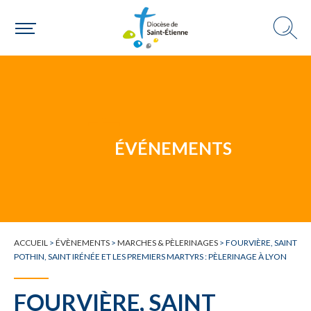
Une personne
Un mouvement
ÉVÉNEMENTS
Choisir ma paroisse par commune
ACCUEIL
>
ÉVÈNEMENTS
>
MARCHES & PÈLERINAGES
>
FOURVIÈRE, SAINT
Une commune
POTHIN, SAINT IRÉNÉE ET LES PREMIERS MARTYRS : PÈLERINAGE À LYON
FOURVIÈRE, SAINT