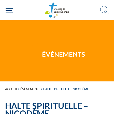
Une personne
ÉVÉNEMENTS
Un mouvement
Choisir ma paroisse par commune
ACCUEIL
>
ÉVÈNEMENTS
>
HALTE SPIRITUELLE – NICODÈME
Une commune
HALTE SPIRITUELLE –
NICODÈME