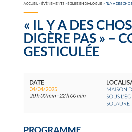
ACCUEIL
>
ÉVÈNEMENTS
>
ÉGLISE EN DIALOGUE
>
“IL Y A DES CH
« IL Y A DES CHO
DIGÈRE PAS » – 
GESTICULÉE
DATE
LOCALIS
04/04/2025
MAISON DE
20 h 00 min - 22 h 00 min
SOUS L'ÉG
SOLAURE
PROGRAMME