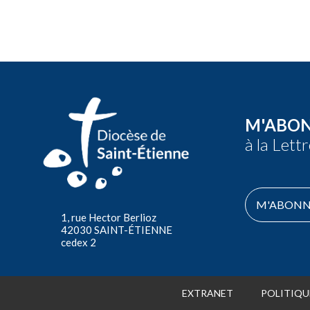
M'ABO
à la Lett
M'ABONN
1, rue Hector Berlioz
42030 SAINT-ÉTIENNE
cedex 2
EXTRANET
POLITIQU