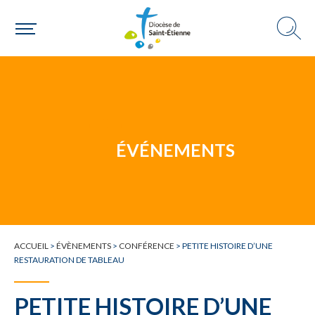
Une personne
ÉVÉNEMENTS
Un mouvement
Choisir ma paroisse par commune
ACCUEIL
>
ÉVÈNEMENTS
>
CONFÉRENCE
>
PETITE HISTOIRE D’UNE
Une commune
RESTAURATION DE TABLEAU
PETITE HISTOIRE D’UNE