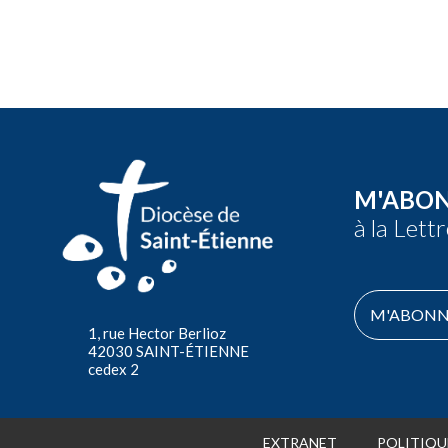
M'ABO
à la Lett
M'ABONN
1, rue Hector Berlioz
42030 SAINT-ÉTIENNE
cedex 2
EXTRANET
POLITIQU