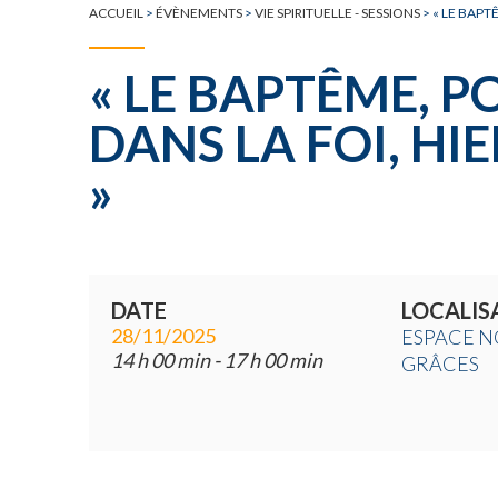
ACCUEIL
>
ÉVÈNEMENTS
>
VIE SPIRITUELLE - SESSIONS
>
« LE BAPT
« LE BAPTÊME, P
DANS LA FOI, HI
»
DATE
LOCALIS
28/11/2025
ESPACE N
14 h 00 min - 17 h 00 min
GRÂCES