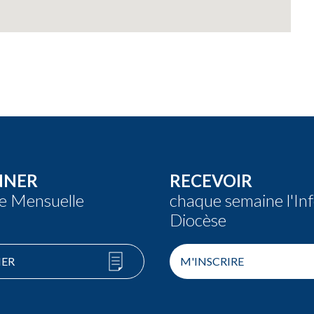
NNER
RECEVOIR
re Mensuelle
chaque semaine l'In
Diocèse
ER
M'INSCRIRE