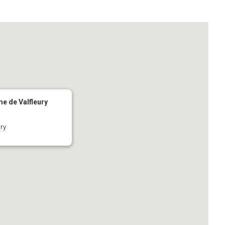
e de Valfleury
ury