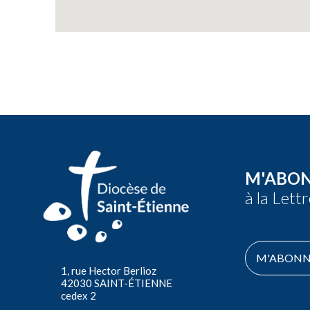
M'ABO
à la Lett
M'ABONN
1, rue Hector Berlioz
42030 SAINT-ÉTIENNE
cedex 2