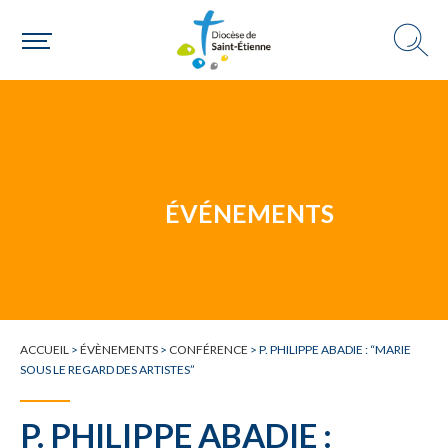
DANS LE DIOCÈSE
Une paroisse
Une personne
ÉVÉNEMENTS
Un mouvement
ACCUEIL
>
ÉVÈNEMENTS
>
CONFÉRENCE
>
P. PHILIPPE ABADIE : “MARIE
SOUS LE REGARD DES ARTISTES”
P. PHILIPPE ABADIE :
Choisir ma paroisse par commune