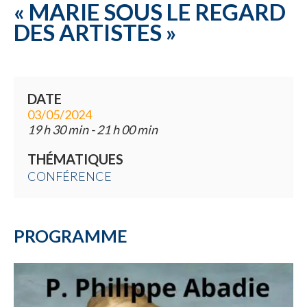
« MARIE SOUS LE REGARD
Une commune
DES ARTISTES »
DATE
03/05/2024
19 h 30 min - 21 h 00 min
THÉMATIQUES
CONFÉRENCE
PROGRAMME