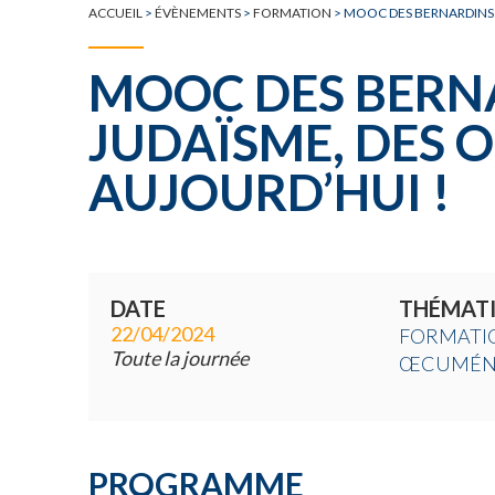
ACCUEIL
>
ÉVÈNEMENTS
>
FORMATION
>
MOOC DES BERNARDINS :
MOOC DES BERNA
JUDAÏSME, DES O
AUJOURD’HUI !
DATE
THÉMAT
22/04/2024
FORMATI
Toute la journée
ŒCUMÉN
PROGRAMME