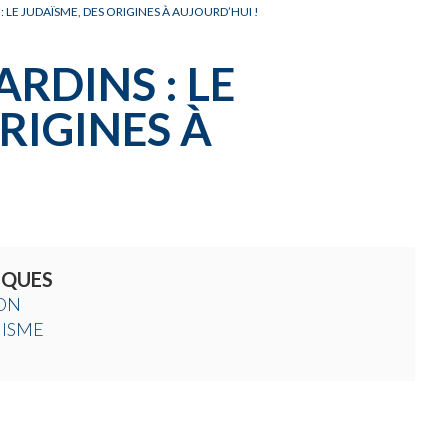
 LE JUDAÏSME, DES ORIGINES À AUJOURD’HUI !
RDINS : LE
RIGINES À
IQUES
ON
ISME