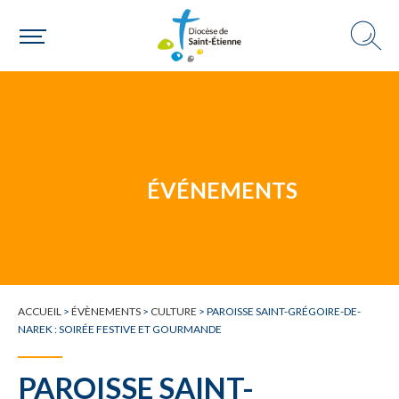
Une paroisse
Une personne
ÉVÉNEMENTS
Un mouvement
ACCUEIL
>
ÉVÈNEMENTS
>
CULTURE
>
PAROISSE SAINT-GRÉGOIRE-DE-
NAREK : SOIRÉE FESTIVE ET GOURMANDE
Choisir ma paroisse par commune
Une commune
PAROISSE SAINT-