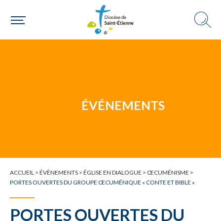
Une paroisse
Une personne
ÉVÉNEMENTS
Un mouvement
ACCUEIL
>
ÉVÈNEMENTS
>
ÉGLISE EN DIALOGUE
>
ŒCUMÉNISME
>
PORTES OUVERTES DU GROUPE ŒCUMÉNIQUE « CONTE ET BIBLE »
PORTES OUVERTES DU
Choisir ma paroisse par commune