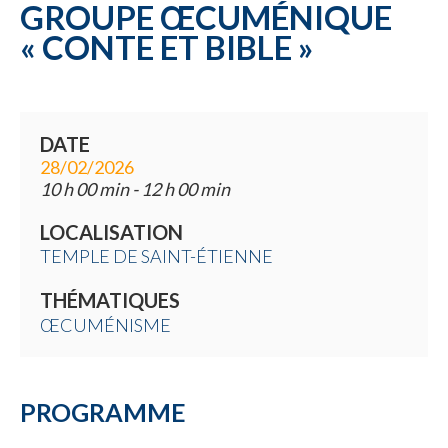
GROUPE ŒCUMÉNIQUE
Une commune
« CONTE ET BIBLE »
DATE
28/02/2026
10 h 00 min - 12 h 00 min
LOCALISATION
TEMPLE DE SAINT-ÉTIENNE
THÉMATIQUES
ŒCUMÉNISME
PROGRAMME