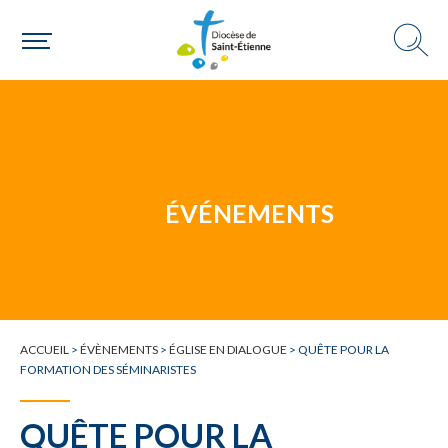
Une paroisse
Une personne
ÉVÉNEMENTS
Un mouvement
ACCUEIL
>
ÉVÈNEMENTS
>
ÉGLISE EN DIALOGUE
>
QUÊTE POUR LA
Choisir ma paroisse par commune
FORMATION DES SÉMINARISTES
Une commune
QUÊTE POUR LA