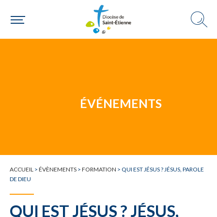
Une personne
Un mouvement
ÉVÉNEMENTS
Choisir ma paroisse par commune
ACCUEIL
>
ÉVÈNEMENTS
>
FORMATION
>
QUI EST JÉSUS ? JÉSUS, PAROLE
Une commune
DE DIEU
QUI EST JÉSUS ? JÉSUS,