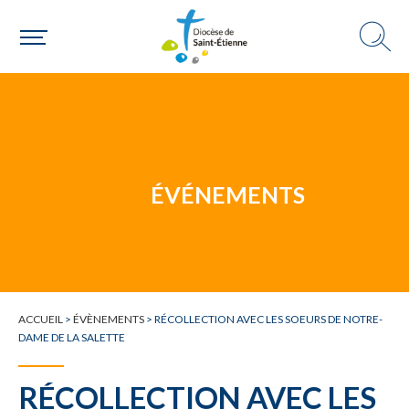
Une personne
Un mouvement
ÉVÉNEMENTS
Choisir ma paroisse par commune
Une commune
ACCUEIL
>
ÉVÈNEMENTS
>
RÉCOLLECTION AVEC LES SOEURS DE NOTRE-
DAME DE LA SALETTE
RÉCOLLECTION AVEC LES