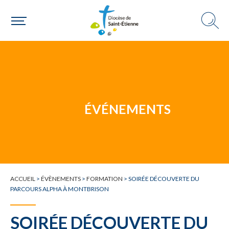
DANS LE DIOCÈSE
Une paroisse
Une personne
ÉVÉNEMENTS
Un mouvement
ACCUEIL
>
ÉVÈNEMENTS
>
FORMATION
>
SOIRÉE DÉCOUVERTE DU
PARCOURS ALPHA À MONTBRISON
SOIRÉE DÉCOUVERTE DU
Choisir ma paroisse par commune