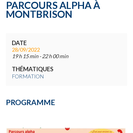
PARCOURS ALPHA À
Une commune
MONTBRISON
DATE
28/09/2022
19 h 15 min - 22 h 00 min
THÉMATIQUES
FORMATION
PROGRAMME