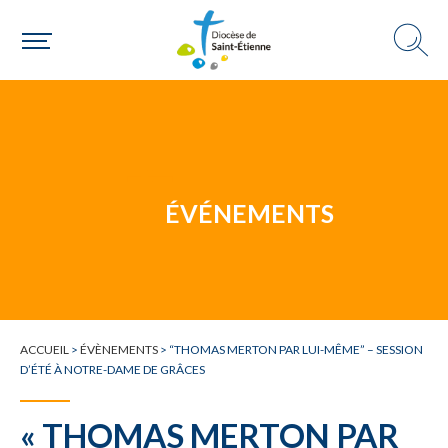
Une personne
Un mouvement
ÉVÉNEMENTS
Choisir ma paroisse par commune
Une commune
ACCUEIL
>
ÉVÈNEMENTS
>
“THOMAS MERTON PAR LUI-MÊME” – SESSION
D’ÉTÉ À NOTRE-DAME DE GRÂCES
« THOMAS MERTON PAR