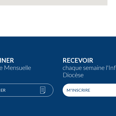
NNER
RECEVOIR
re Mensuelle
chaque semaine l'In
Diocèse
ER
M'INSCRIRE