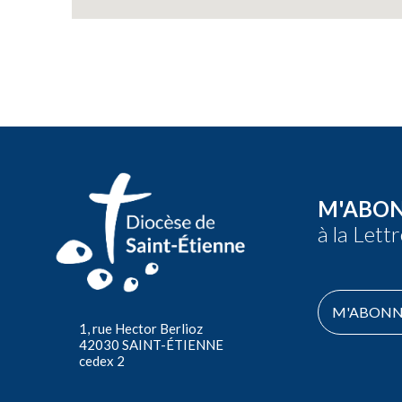
M'ABO
à la Lett
M'ABONN
1, rue Hector Berlioz
42030 SAINT-ÉTIENNE
cedex 2