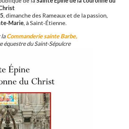
publique de la
Sainte Épine de la couronne du
Christ
25
, dimanche des Rameaux et de la passion,
inte-Marie
, à Saint-Étienne.
 la
Commanderie sainte Barbe,
re équestre du Saint-Sépulcre