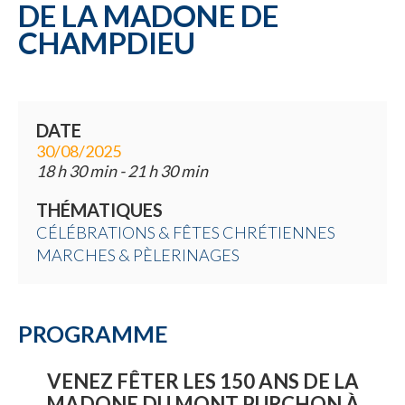
Une commune
DE LA MADONE DE
CHAMPDIEU
DATE
30/08/2025
18 h 30 min - 21 h 30 min
THÉMATIQUES
CÉLÉBRATIONS & FÊTES CHRÉTIENNES
MARCHES & PÈLERINAGES
PROGRAMME
VENEZ FÊTER LES 150 ANS DE LA
MADONE DU MONT PURCHON À