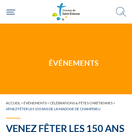
Une paroisse
Une personne
ÉVÉNEMENTS
Un mouvement
ACCUEIL
>
ÉVÈNEMENTS
>
CÉLÉBRATIONS & FÊTES CHRÉTIENNES
>
VENEZ FÊTER LES 150 ANS DE LA MADONE DE CHAMPDIEU
Choisir ma paroisse par commune
VENEZ FÊTER LES 150 ANS