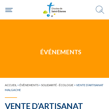
Une personne
Un mouvement
ÉVÉNEMENTS
Choisir ma paroisse par commune
Une commune
ACCUEIL
>
ÉVÈNEMENTS
>
SOLIDARITÉ - ÉCOLOGIE
>
VENTE D’ARTISANAT
MALGACHE
VENTE D’ARTISANAT