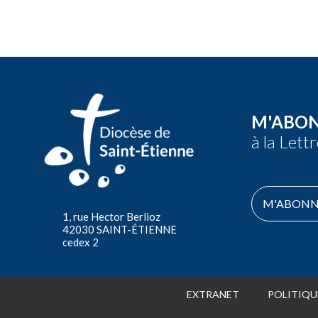
M'ABO
à la Lett
M'ABONN
1, rue Hector Berlioz
42030 SAINT-ÉTIENNE
cedex 2
EXTRANET
POLITIQU