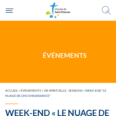
Une personne
Un mouvement
ÉVÉNEMENTS
Choisir ma paroisse par commune
Une commune
ACCUEIL
>
ÉVÈNEMENTS
>
VIE SPIRITUELLE - SESSIONS
>
WEEK-END “LE
NUAGE DE L’INCONNAISSANCE”
WEEK-END « LE NUAGE DE