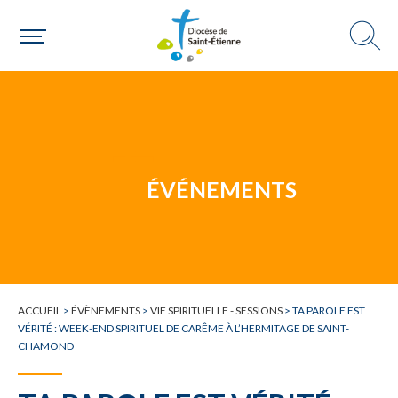
Une personne
ÉVÉNEMENTS
Un mouvement
Choisir ma paroisse par commune
ACCUEIL
>
ÉVÈNEMENTS
>
VIE SPIRITUELLE - SESSIONS
>
TA PAROLE EST
VÉRITÉ : WEEK-END SPIRITUEL DE CARÊME À L’HERMITAGE DE SAINT-
Une commune
CHAMOND