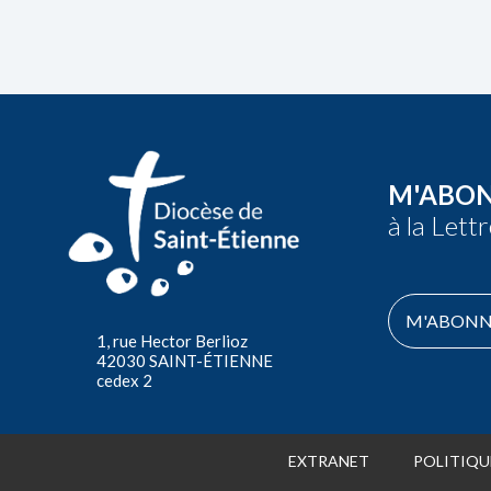
M'ABO
à la Lett
M'ABONN
1, rue Hector Berlioz
42030 SAINT-ÉTIENNE
cedex 2
EXTRANET
POLITIQU