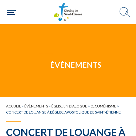
Une paroisse
Une personne
ÉVÉNEMENTS
Un mouvement
ACCUEIL
>
ÉVÈNEMENTS
>
ÉGLISE EN DIALOGUE
>
ŒCUMÉNISME
>
CONCERT DE LOUANGE À L’ÉGLISE APOSTOLIQUE DE SAINT-ÉTIENNE
Choisir ma paroisse par commune
CONCERT DE LOUANGE À
Une commune