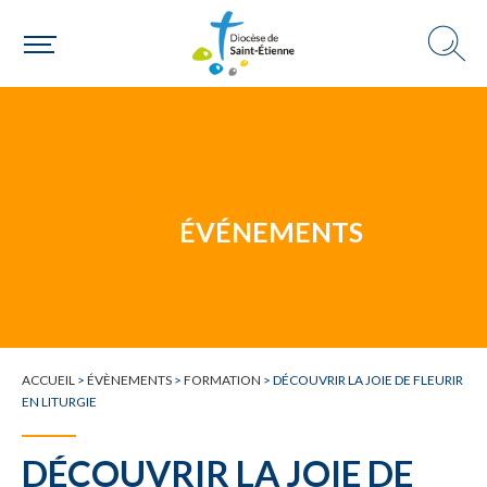
Une personne
Un mouvement
ÉVÉNEMENTS
Choisir ma paroisse par commune
Une commune
ACCUEIL
>
ÉVÈNEMENTS
>
FORMATION
>
DÉCOUVRIR LA JOIE DE FLEURIR
EN LITURGIE
DÉCOUVRIR LA JOIE DE