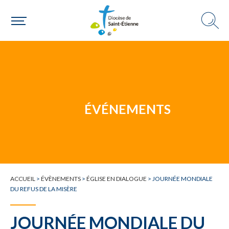
Une paroisse
Une personne
ÉVÉNEMENTS
Un mouvement
ACCUEIL
>
ÉVÈNEMENTS
>
ÉGLISE EN DIALOGUE
>
JOURNÉE MONDIALE
Choisir ma paroisse par commune
DU REFUS DE LA MISÈRE
Une commune
JOURNÉE MONDIALE DU