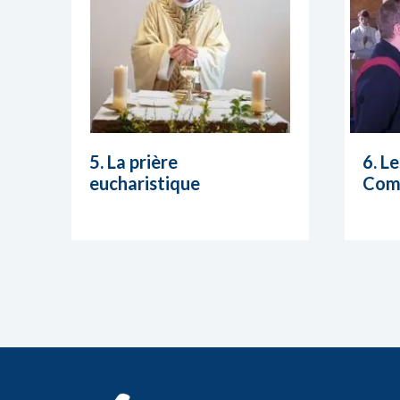
5. La prière
6. L
eucharistique
Com