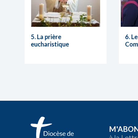
incombent et pour lesquels ils conservent leu
5. La prière
6. L
eucharistique
Com
M'ABO
à la Lett