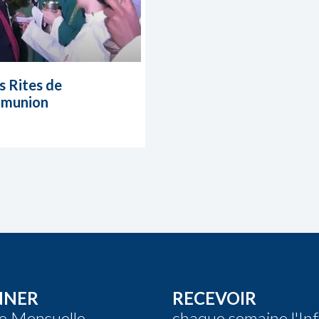
r habit liturgique.
es Rites de
munion
NNER
RECEVOIR
re Mensuelle
chaque semaine l'In