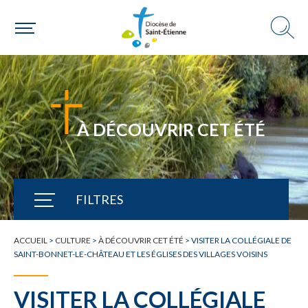
À DÉCOUVRIR CET ÉTÉ
FILTRES
TOUTE L'ACTUALITÉ
ACCUEIL
>
CULTURE
>
À DÉCOUVRIR CET ÉTÉ
>
VISITER LA COLLÉGIALE DE
SAINT-BONNET-LE-CHÂTEAU ET LES ÉGLISES DES VILLAGES VOISINS
VISITER LA COLLÉGIALE