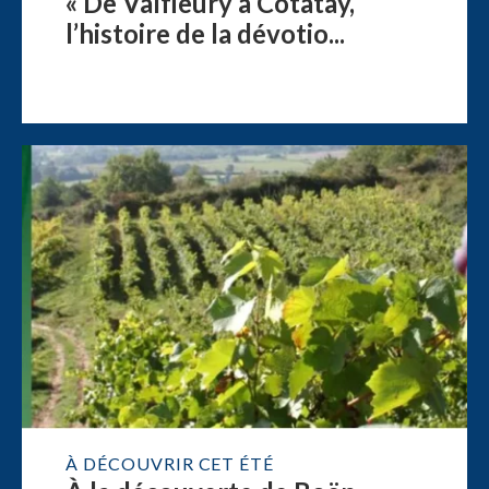
« De Valfleury à Cotatay,
l’histoire de la dévotio...
À DÉCOUVRIR CET ÉTÉ