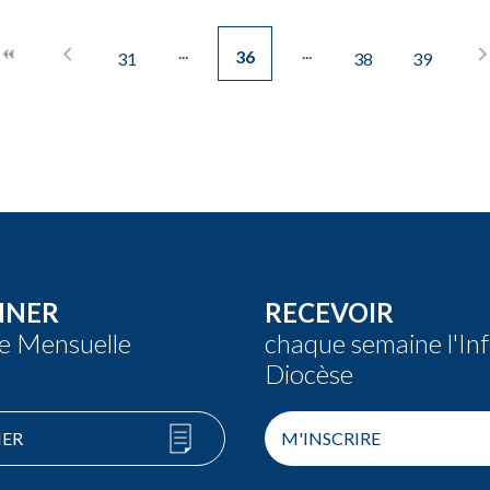
36
31
38
39
NNER
RECEVOIR
re Mensuelle
chaque semaine l'In
Diocèse
ER
M'INSCRIRE