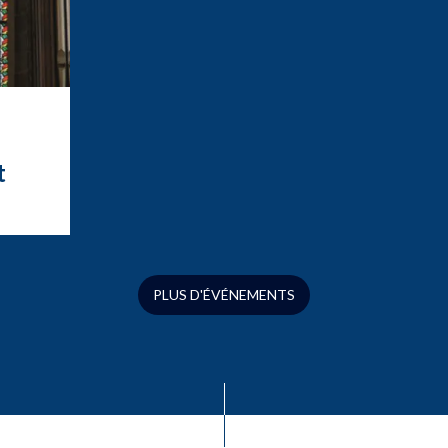
t
t
ation
ue
s
PLUS D'ÉVÉNEMENTS