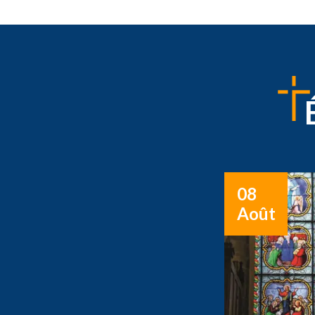
08
Août