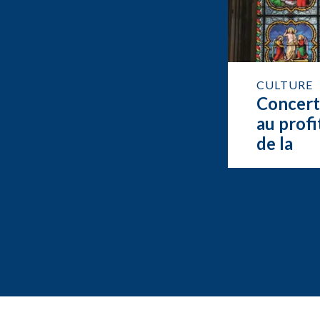
CULTURE
Concer
au profi
de la
restaur
de l’org
de Feur