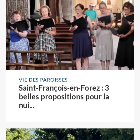
dim. 8 nov. 2026
dim. 15 nov. 2026
dim. 22 nov. 2026
dim. 29 nov. 2026
Afficher plus d'horaires
VIE DES PAROISSES
www.messes.info
Saint-François-en-Forez : 3
belles propositions pour la
nui...