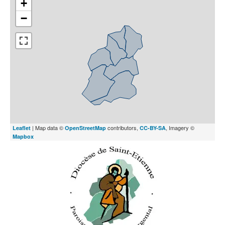
+
−
| Map data ©
contributors,
, Imagery ©
Leaflet
OpenStreetMap
CC-BY-SA
Mapbox
sam. 8 août 2026