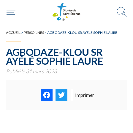
Une paroisse
FILTRES
TOUTE L'ACTUALITÉ
ACCUEIL
>
PERSONNES
>
AGBODAZE-KLOU SR AYÉLÉ SOPHIE LAURE
Une personne
AGBODAZE-KLOU SR
AYÉLÉ SOPHIE LAURE
Publié le 31 mars 2023
Un mouvement
Facebook
Twitter
Imprimer
Choisir ma paroisse par commune
Une commune