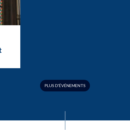
t
t
ation
ue
s
PLUS D'ÉVÉNEMENTS