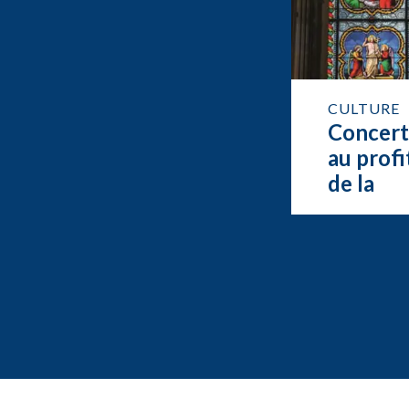
CULTURE
Concer
au profi
de la
restaur
de l’org
de Feur