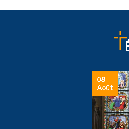
08
Août