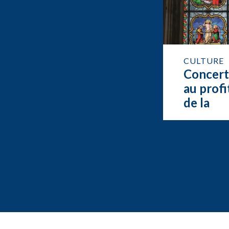
CULTURE
Concer
au profi
de la
restaur
de l’org
de Feur