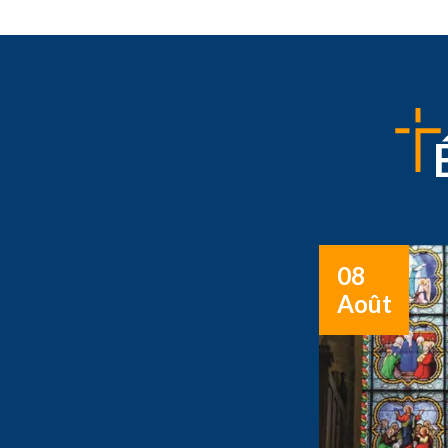
08
Août