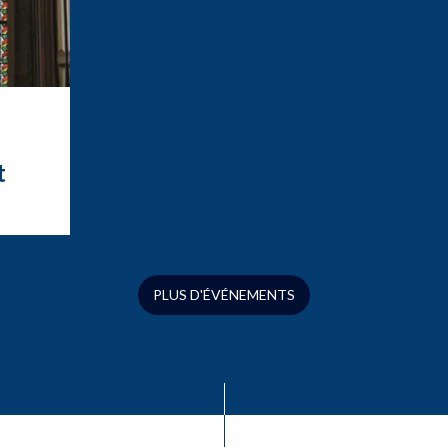
t
t
ation
ue
s
PLUS D'ÉVÉNEMENTS