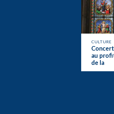
CULTURE
Concer
au profi
de la
restaur
de l’org
de Feur