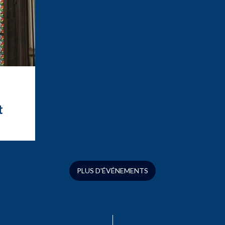
t
t
ation
ue
s
PLUS D'ÉVÉNEMENTS