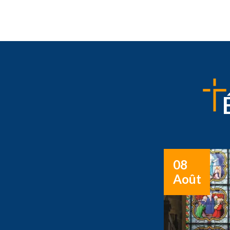
08
Août