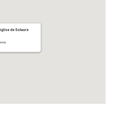
'église de Solaure
ienne