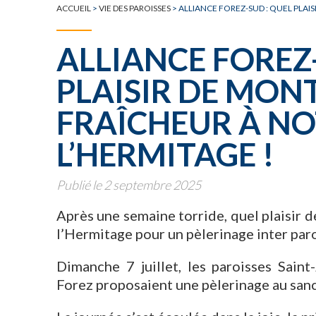
TOUTE L'ACTUALITÉ
ACCUEIL
>
VIE DES PAROISSES
>
ALLIANCE FOREZ-SUD : QUEL PLAI
ALLIANCE FOREZ
PLAISIR DE MON
FRAÎCHEUR À N
L’HERMITAGE !
Publié le 2 septembre 2025
Après une semaine torride, quel plaisir 
l’Hermitage pour un pèlerinage inter paro
Dimanche 7 juillet, les paroisses Saint
Forez proposaient une pèlerinage au san