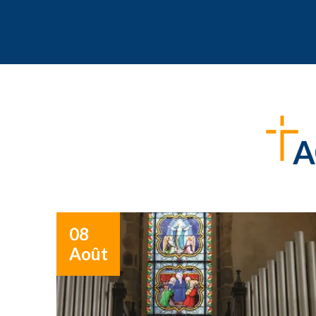
A
08
Août