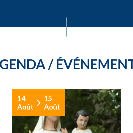
GENDA / ÉVÉNEMEN
14
15
Août
Août