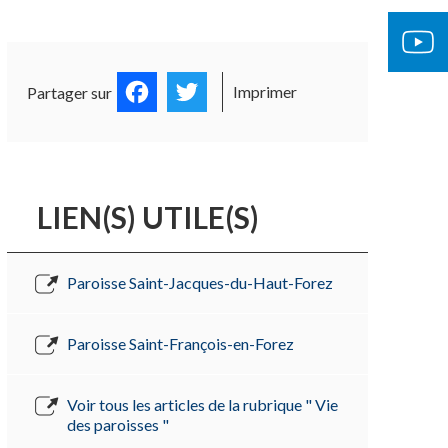
OCUMENTS OFFICIELS
ÉGLISE 
Facebook
Twitter
Imprimer
Partager sur
LIEN(S) UTILE(S)
Paroisse Saint-Jacques-du-Haut-Forez
Paroisse Saint-François-en-Forez
Voir tous les articles de la rubrique " Vie
des paroisses "