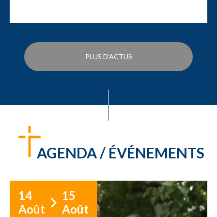
PLUS D'ACTUS
AGENDA / ÉVÉNEMENTS
14
15
Août
Août